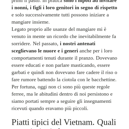
primi il pasto. In pratica
sono i nipoti ad invitare
i nonni, i figli i loro genitori in segno di rispetto
e solo successivamente tutti possono iniziare a
mangiare insieme.
Legato proprio alle usanze del mangiare mi è
venuto in mente un ricordo che inevitabilmente fa
sorridere. Nel passato,
i nostri antenati
sceglievano le nuore e i generi
anche per i loro
comportamenti tenuti durante il pranzo. Dovevano
essere educati e non parlare masticando, essere
garbati e quindi non dovevano fare cadere il riso o
fare rumore battendo la ciotola con le bacchettine.
Per fortuna, oggi non ci sono più queste regole
ferree, ma le abitudini dentro di noi persistono e
siamo portati sempre a seguire gli insegnamenti
ricevuti quando eravamo più piccoli.
Piatti tipici del Vietnam. Quali