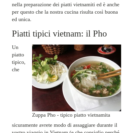
nella preparazione dei piatti vietnamiti ed è anche
per questo che la nostra cucina risulta così buona
ed unica.
Piatti tipici vietnam: il Pho
Un
piatto
tipico,
che
Zuppa Pho - tipico piatto vietnamita
sicuramente avrete modo di assaggiare durante il
vostro viaggio in Vietnam (e che consiglio perché